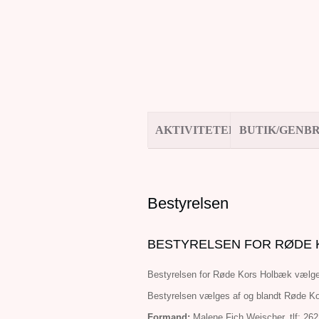
AKTIVITETER
BUTIK/GENB
Bestyrelsen
BESTYRELSEN FOR RØDE
Bestyrelsen for Røde Kors Holbæk vælges
Bestyrelsen vælges af og blandt Røde K
Formand:
Malene Fich Weischer, tlf: 262