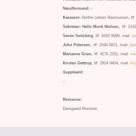
Næstformand:
–
Kasserer:
Dorthe Leitner Rasmussen, tlf:
Sekretær:
Helle Munk Nielsen,
tlf: 214
Søren Seitzberg
, tlf: 4242 8096, mail:
se
John Petersen,
tlf: 2044 5821, mail:
jtp
Marianne
Gram
, tlf: 4276 2201, mail:
ma
Kirsten Gøttrup
, tlf: 2924 9454, mail:
ki
Suppleant:
–
Revisorer:
Damgaard Revision