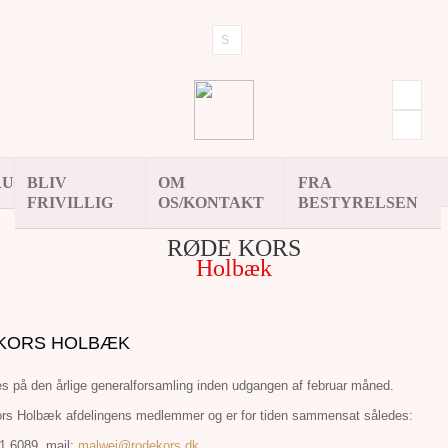
RUG
BLIV
OM
FRA
FRIVILLIG
OS/KONTAKT
BESTYRELSEN
RØDE KORS
Holbæk
 KORS HOLBÆK
 på den årlige generalforsamling inden udgangen af februar måned.
ors Holbæk afdelingens medlemmer og er for tiden sammensat således:
1 6089, mail:
malwei@rodekors.dk