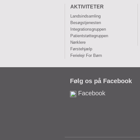
AKTIVITETER
Landsindsamling
Besøgstjenesten
Integrationsgruppen
Patientstøttegruppen
Nørklere
Førstehjælp
Ferielejr For Børn
Følg os på Facebook
Facebook