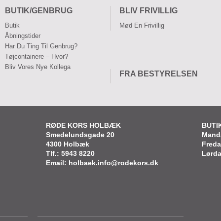
BUTIK/GENBRUG
BLIV FRIVILLIG
Butik
Mød En Frivillig
Åbningstider
Har Du Ting Til Genbrug?
Tøjcontainere – Hvor?
Bliv Vores Nye Kollega
FRA BESTYRELSEN
RØDE KORS HOLBÆK
BUTI
Smedelundsgade 20
Manda
4300 Holbæk
Freda
Tlf.: 5943 8220
Lørda
Email: holbaek.info@rodekors.dk