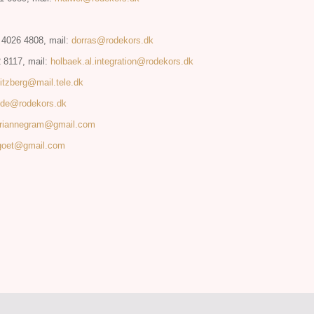
 4026 4808, mail:
dorras@rodekors.dk
2 8117, mail:
holbaek.al.integration@rodekors.dk
itzberg@mail.tele.dk
ede@rodekors.dk
riannegram@gmail.com
rgoet@gmail.com