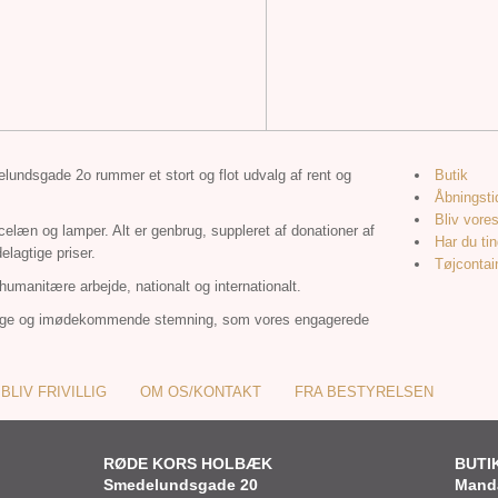
delundsgade 2o rummer et stort og flot udvalg af rent og
Butik
Åbningsti
Bliv vore
celæn og lamper. Alt er genbrug, suppleret af donationer af
Har du tin
elagtige priser.
Tøjcontai
humanitære arbejde, nationalt og internationalt.
lige og imødekommende stemning, som vores engagerede
BLIV FRIVILLIG
OM OS/KONTAKT
FRA BESTYRELSEN
RØDE KORS HOLBÆK
BUTI
Smedelundsgade 20
Manda