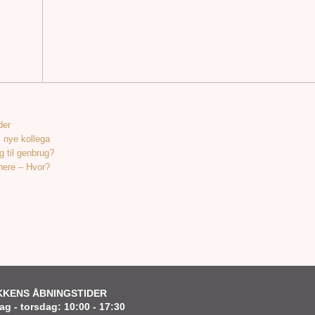
der
s nye kollega
g til genbrug?
nere – Hvor?
KKENS ÅBNINGSTIDER
g - torsdag: 10:00 - 17:30